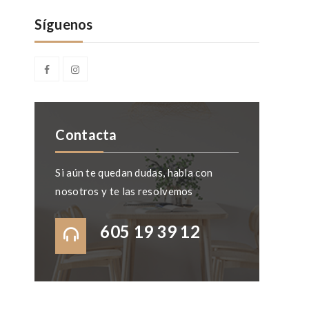
Síguenos
Contacta
Si aún te quedan dudas, habla con
nosotros y te las resolvemos
605 19 39 12