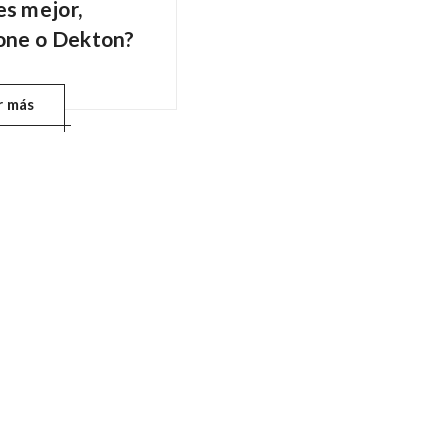
es mejor,
tone o Dekton?
r más