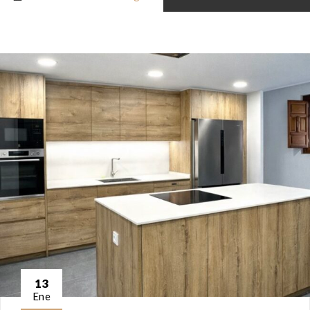
13
Ene