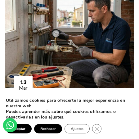
13
Mar
Utilizamos cookies para ofrecerte la mejor experiencia en
Grup Innova
nuestra web.
Puedes aprender más sobre qué cookies utilizamos o
¿Poca presión de agua o tuberías
desactivarlas en los
ajustes
.
lentas?
Cerrar El Banner De
Aceptar
Rechazar
Ajustes