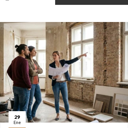
29
Ene