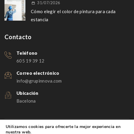
31/07/2026
Cómo elegir el color de pintura para cada
estancia
Contacto
Teléfono
605 19 39 12
Correo electrónico
info@grupinnova.com
Ubicación
Bacelona
Utilizamos cookies para ofrecerte la mejor experiencia en
Copyright © 2026
Grup Innova
| Diseño de
Guia33 SL
. |
Aviso
nuestra web.