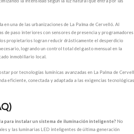
imizando la intensidad según la luz natural que entra por las
a en una de las urbanizaciones de La Palma de Cervelló. Al
onas de paso interiores con sensores de presencia y programadores
los propietarios logran reducir drásticamente el desperdicio
necesario, logrando un control total del gasto mensual en la
cado inmobiliario local.
postar por tecnologías lumínicas avanzadas en La Palma de Cervel
ienda eficiente, conectada y adaptada a las exigencias tecnológica
AQ)
a para instalar un sistema de iluminación inteligente?
No
les y las luminarias LED inteligentes de última generación