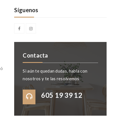
Síguenos
Contacta
ló
Si aún te quedan dudas, habla con
s
nosotros y te las resolvemos
605 19 39 12